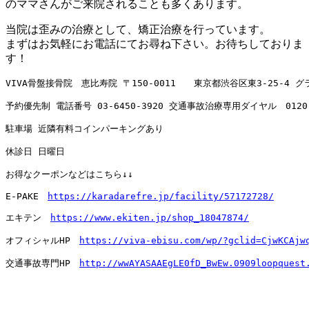
のママさんがご来院されることも多くあります。
当院は歪みの治療として、矯正治療を行っています。
まずはお気軽にお電話にてお尋ね下さい。お待ちしておりま
す！
VIVA骨盤接骨院　恵比寿院 〒150-0011　　東京都渋谷区東3-25-4 
予約優先制 電話番号 
03-6450-3920
 交通事故治療専用ダイヤル　
0120
駐車場 近隣有料コインパーキングあり

休診日 日曜日

お得なクーポンなどはこちら↓↓

E-PAKE　
https://karadarefre.jp/facility/57172728/
エキテン　
https://www.ekiten.jp/shop_18047874/
オフィシャルHP　
https://viva-ebisu.com/wp/?gclid=CjwKCAjw
交通事故専門HP　
http://wwAYASAAEgLE0fD_BwEw.0909loopquest