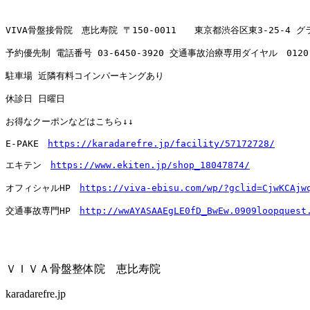
VIVA骨盤接骨院　恵比寿院 〒150-0011　　東京都渋谷区東3-25-4 
予約優先制 電話番号 
03-6450-3920
 交通事故治療専用ダイヤル　
0120
駐車場 近隣有料コインパーキングあり

休診日 日曜日

お得なクーポンなどはこちら↓↓

E-PAKE　
https://karadarefre.jp/facility/57172728/
エキテン　
https://www.ekiten.jp/shop_18047874/
オフィシャルHP　
https://viva-ebisu.com/wp/?gclid=CjwKCAjw
交通事故専門HP　
http://wwAYASAAEgLE0fD_BwEw.0909loopquest
ＶＩＶＡ骨盤整体院 恵比寿院
karadarefre.jp