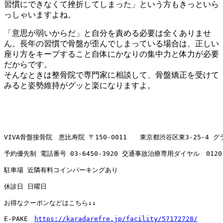
習慣にできなくて挫折してしまった」という方もきっといら
っしゃいますよね。
「意思が弱いからだ」と自分を責める必要は全くありませ
ん。長年の習慣で骨盤が歪んでしまっている場合は、正しい
座り方をキープすること自体にかなりの集中力と体力が必要
だからです。
そんなときは整骨院で専門家に相談して、骨盤矯正を受けて
みると姿勢維持がグッと楽になりますよ。
VIVA骨盤接骨院　恵比寿院 〒150-0011　　東京都渋谷区東3-25-4 
予約優先制 電話番号 
03-6450-3920
 交通事故治療専用ダイヤル　
0120
駐車場 近隣有料コインパーキングあり

休診日 日曜日

お得なクーポンなどはこちら↓↓

E-PAKE　
https://karadarefre.jp/facility/57172728/