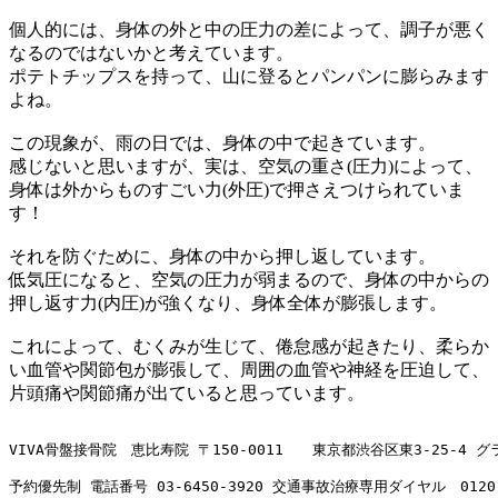
個人的には、身体の外と中の圧力の差によって、調子が悪く
なるのではないかと考えています。
ポテトチップスを持って、山に登るとパンパンに膨らみます
よね。
この現象が、雨の日では、身体の中で起きています。
感じないと思いますが、実は、空気の重さ(圧力)によって、
身体は外からものすごい力(外圧)で押さえつけられていま
す！
それを防ぐために、身体の中から押し返しています。
低気圧になると、空気の圧力が弱まるので、身体の中からの
押し返す力(内圧)が強くなり、身体全体が膨張します。
これによって、むくみが生じて、倦怠感が起きたり、柔らか
い血管や関節包が膨張して、周囲の血管や神経を圧迫して、
片頭痛や関節痛が出ていると思っています。
VIVA骨盤接骨院　恵比寿院 〒150-0011　　東京都渋谷区東3-25-4 
予約優先制 電話番号 
03-6450-3920
 交通事故治療専用ダイヤル　
0120