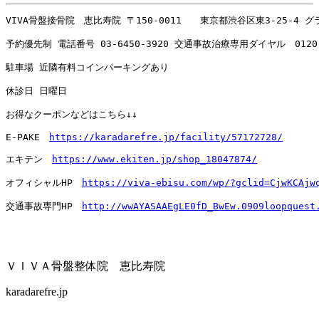
VIVA骨盤接骨院　恵比寿院 〒150-0011　　東京都渋谷区東3-25-4 
予約優先制 電話番号 
03-6450-3920
 交通事故治療専用ダイヤル　
0120
駐車場 近隣有料コインパーキングあり

休診日 日曜日

お得なクーポンなどはこちら↓↓

E-PAKE　
https://karadarefre.jp/facility/57172728/
エキテン　
https://www.ekiten.jp/shop_18047874/
オフィシャルHP　
https://viva-ebisu.com/wp/?gclid=CjwKCAjw
交通事故専門HP　
http://wwAYASAAEgLE0fD_BwEw.0909loopquest
ＶＩＶＡ骨盤整体院 恵比寿院
karadarefre.jp