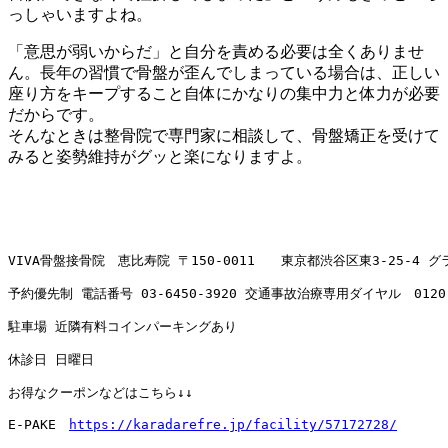
っしゃいますよね。
「意思が弱いからだ」と自分を責める必要は全くありませ
ん。長年の習慣で骨盤が歪んでしまっている場合は、正しい
座り方をキープすること自体にかなりの集中力と体力が必要
だからです。
そんなときは整骨院で専門家に相談して、骨盤矯正を受けて
みると姿勢維持がグッと楽になりますよ。
VIVA骨盤接骨院　恵比寿院 〒150-0011　　東京都渋谷区東3-25-4 
予約優先制 電話番号 
03-6450-3920
 交通事故治療専用ダイヤル　
0120
駐車場 近隣有料コインパーキングあり

休診日 日曜日

お得なクーポンなどはこちら↓↓

E-PAKE　
https://karadarefre.jp/facility/57172728/