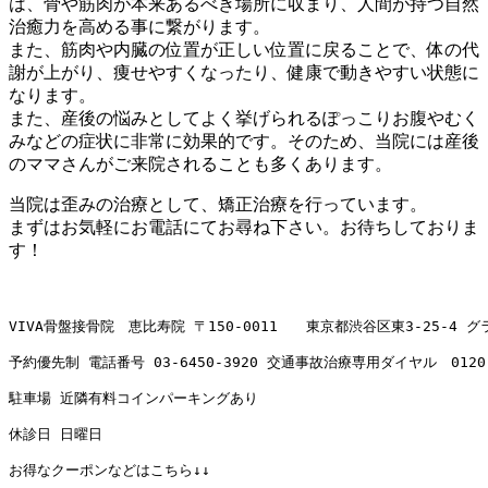
は、骨や筋肉が本来あるべき場所に収まり、人間が持つ自然
治癒力を高める事に繋がります。
また、筋肉や内臓の位置が正しい位置に戻ることで、体の代
謝が上がり、痩せやすくなったり、健康で動きやすい状態に
なります。
また、産後の悩みとしてよく挙げられるぽっこりお腹やむく
みなどの症状に非常に効果的です。そのため、当院には産後
のママさんがご来院されることも多くあります。
当院は歪みの治療として、矯正治療を行っています。
まずはお気軽にお電話にてお尋ね下さい。お待ちしておりま
す！
VIVA骨盤接骨院　恵比寿院 〒150-0011　　東京都渋谷区東3-25-4 
予約優先制 電話番号 
03-6450-3920
 交通事故治療専用ダイヤル　
0120
駐車場 近隣有料コインパーキングあり

休診日 日曜日

お得なクーポンなどはこちら↓↓
