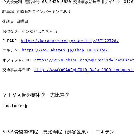
予約優先制 電話番号 
03-6450-3920
 交通事故治療専用ダイヤル　
0120
駐車場 近隣有料コインパーキングあり

休診日 日曜日

お得なクーポンなどはこちら↓↓

E-PAKE　
https://karadarefre.jp/facility/57172728/
エキテン　
https://www.ekiten.jp/shop_18047874/
オフィシャルHP　
https://viva-ebisu.com/wp/?gclid=CjwKCAjw
交通事故専門HP　
http://wwAYASAAEgLE0fD_BwEw.0909loopquest
ＶＩＶＡ骨盤整体院 恵比寿院
karadarefre.jp
VIVA骨盤整体院 恵比寿院（渋谷区東）｜エキテン