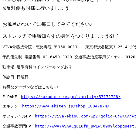
྿反対側も同様に行いましょう
お風呂のついでに毎日してみてください♪
ストレッチで腰痛知らずの身体をつくりましょう໒꒱· ﾟ
VIVA骨盤接骨院　恵比寿院 〒150-0011　　東京都渋谷区東3-25-4 
予約優先制 電話番号 
03-6450-3920
 交通事故治療専用ダイヤル　
0120
駐車場 近隣有料コインパーキングあり

休診日 日曜日

お得なクーポンなどはこちら↓↓

E-PAKE　
https://karadarefre.jp/facility/57172728/
エキテン　
https://www.ekiten.jp/shop_18047874/
オフィシャルHP　
https://viva-ebisu.com/wp/?gclid=CjwKCAjw
交通事故専門HP　
http://wwAYASAAEgLE0fD_BwEw.0909loopquest