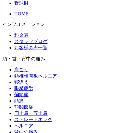
野球肘
HOME
インフォメーション
料金表
スタッフブログ
お客様の声一覧
頭・首・背中の痛み
肩こり
頸椎椎間板ヘルニア
寝違え
眼精疲労
偏頭痛
頭痛
顎関節症
四十肩・五十肩
ストレートネック
ヘルニア
背中の痛み