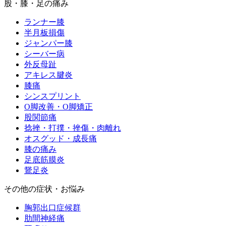
股・膝・足の痛み
ランナー膝
半月板損傷
ジャンパー膝
シーバー病
外反母趾
アキレス腱炎
膝痛
シンスプリント
O脚改善・O脚矯正
股関節痛
捻挫・打撲・挫傷・肉離れ
オスグッド・成長痛
膝の痛み
足底筋膜炎
鵞足炎
その他の症状・お悩み
胸郭出口症候群
肋間神経痛