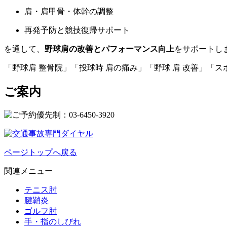
肩・肩甲骨・体幹の調整
再発予防と競技復帰サポート
を通して、
野球肩の改善とパフォーマンス向上
をサポートし
「野球肩 整骨院」「投球時 肩の痛み」「野球 肩 改善」「
ご案内
ページトップへ戻る
関連メニュー
テニス肘
腱鞘炎
ゴルフ肘
手・指のしびれ