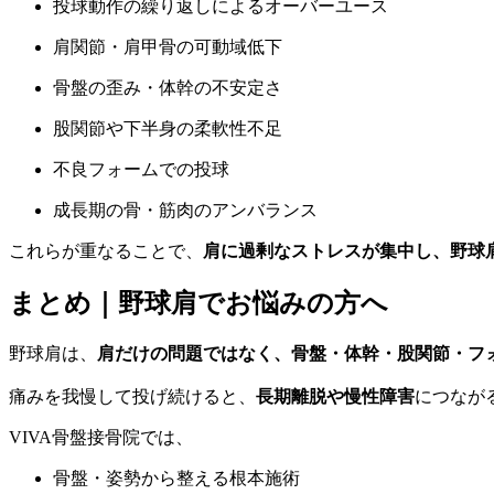
投球動作の繰り返しによるオーバーユース
肩関節・肩甲骨の可動域低下
骨盤の歪み・体幹の不安定さ
股関節や下半身の柔軟性不足
不良フォームでの投球
成長期の骨・筋肉のアンバランス
これらが重なることで、
肩に過剰なストレスが集中し、野球
まとめ｜野球肩でお悩みの方へ
野球肩は、
肩だけの問題ではなく、骨盤・体幹・股関節・フ
痛みを我慢して投げ続けると、
長期離脱や慢性障害
につなが
VIVA骨盤接骨院では、
骨盤・姿勢から整える根本施術