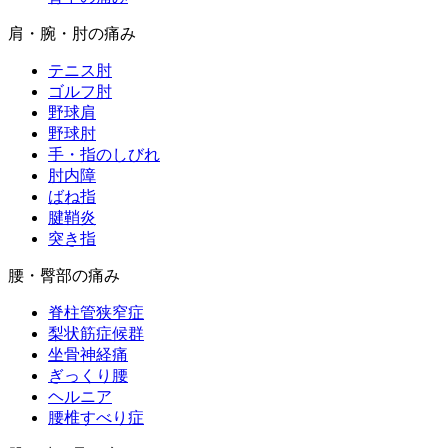
肩・腕・肘の痛み
テニス肘
ゴルフ肘
野球肩
野球肘
手・指のしびれ
肘内障
ばね指
腱鞘炎
突き指
腰・臀部の痛み
脊柱管狭窄症
梨状筋症候群
坐骨神経痛
ぎっくり腰
ヘルニア
腰椎すべり症