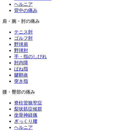
ヘルニア
背中の痛み
肩・腕・肘の痛み
テニス肘
ゴルフ肘
野球肩
野球肘
手・指のしびれ
肘内障
ばね指
腱鞘炎
突き指
腰・臀部の痛み
脊柱管狭窄症
梨状筋症候群
坐骨神経痛
ぎっくり腰
ヘルニア