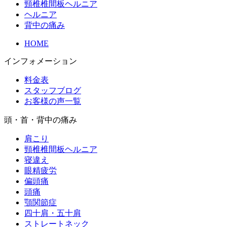
頸椎椎間板ヘルニア
ヘルニア
背中の痛み
HOME
インフォメーション
料金表
スタッフブログ
お客様の声一覧
頭・首・背中の痛み
肩こり
頸椎椎間板ヘルニア
寝違え
眼精疲労
偏頭痛
頭痛
顎関節症
四十肩・五十肩
ストレートネック