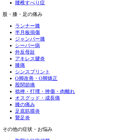
腰椎すべり症
股・膝・足の痛み
ランナー膝
半月板損傷
ジャンパー膝
シーバー病
外反母趾
アキレス腱炎
膝痛
シンスプリント
O脚改善・O脚矯正
股関節痛
捻挫・打撲・挫傷・肉離れ
オスグッド・成長痛
膝の痛み
足底筋膜炎
鵞足炎
その他の症状・お悩み