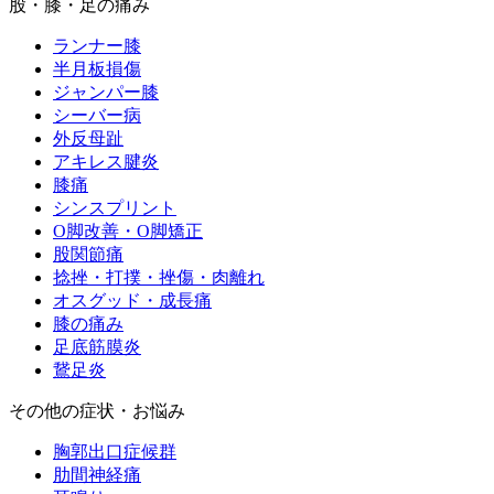
股・膝・足の痛み
ランナー膝
半月板損傷
ジャンパー膝
シーバー病
外反母趾
アキレス腱炎
膝痛
シンスプリント
O脚改善・O脚矯正
股関節痛
捻挫・打撲・挫傷・肉離れ
オスグッド・成長痛
膝の痛み
足底筋膜炎
鵞足炎
その他の症状・お悩み
胸郭出口症候群
肋間神経痛