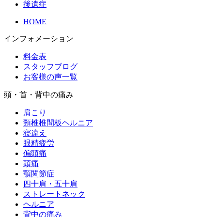
後遺症
HOME
インフォメーション
料金表
スタッフブログ
お客様の声一覧
頭・首・背中の痛み
肩こり
頸椎椎間板ヘルニア
寝違え
眼精疲労
偏頭痛
頭痛
顎関節症
四十肩・五十肩
ストレートネック
ヘルニア
背中の痛み