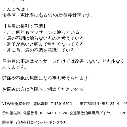
こんにちは！
渋谷区・恵比寿にあるVIVA骨盤接骨院です。
【首肩の長引く不調】
・ここ何年もマッサージに通っている
・肩の不調は治らないものと考えている
・調子が悪いと頭まで重たくなってくる
・常に首、肩の不調を意識している
肩や首の不調はマッサージだけでは改善しないことも少なく
ありません。
頭痛や不眠の原因になる事も考えられます。
お悩みの方は当院へご相談ください(^^)/
VIVA骨盤接骨院　恵比寿院 〒150-0011　　東京都渋谷区東3-25-4 
予約優先制 電話番号 
03-6450-3920
 交通事故治療専用ダイヤル　
0120
駐車場 近隣有料コインパーキングあり
