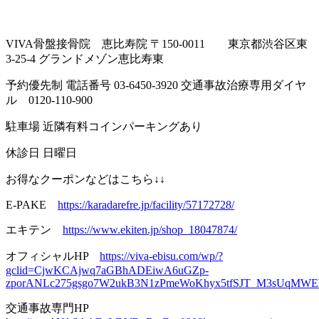
VIVA骨盤接骨院 恵比寿院 〒150-0011 東京都渋谷区東
3-25-4 グランドメゾン恵比寿東
予約優先制 電話番号 03-6450-3920 交通事故治療専用ダイヤ
ル
0120-110-900
駐車場 近隣有料コインパーキングあり
休診日 日曜日
お得なクーポンなどはこちら↓↓
E-PAKE
https://karadarefre.jp/facility/57172728/
エキテン
https://www.ekiten.jp/shop_18047874/
オフィシャルHP
https://viva-ebisu.com/wp/?
gclid=CjwKCAjwq7aGBhADEiwA6uGZp-
zporANLc275gsgo7W2ukB3N1zPmeWoKhyx5tfSJT_M3sUqM
交通事故専門HP