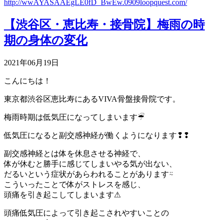
http://wwAYASAAEgLE0fD_BwEw.0909loopquest.com/
【渋谷区・恵比寿・接骨院】梅雨の時
期の身体の変化
2021年06月19日
こんにちは！
東京都渋谷区恵比寿にあるVIVA骨盤接骨院です。
梅雨時期は低気圧になってしまいます☔︎
低気圧になると副交感神経が働くようになります❢❢
副交感神経とは体を休息させる神経で、
体が休むと勝手に感じてしまいやる気が出ない、
だるいという症状があらわれることがあります⍨
こういったことで体がストレスを感じ、
頭痛を引き起こしてしまいます⚠︎
頭痛低気圧によって引き起こされやすいことの