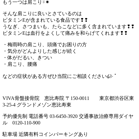
もう一つは肩こり⍤✷
そんな肩こりに良いとさているのは
ビタミンEが含まれている食品です❢❢
うなぎ、さつまいも、たらこなどに多く含まれています❢❢
ビタミンEは血行をよくして痛みを和らげてくれます❢❢
・梅雨時の肩こり、頭痛でお困りの方
・気分がどんよりした感じが続く
・体がだるい、きつい
・肩こり、腰痛
などの症状がある方ぜひ当院にご相談ください໒꒱· ﾟ
VIVA骨盤接骨院 恵比寿院 〒150-0011 東京都渋谷区東
3-25-4 グランドメゾン恵比寿東
予約優先制 電話番号 03-6450-3920 交通事故治療専用ダイヤ
ル
0120-110-900
駐車場 近隣有料コインパーキングあり