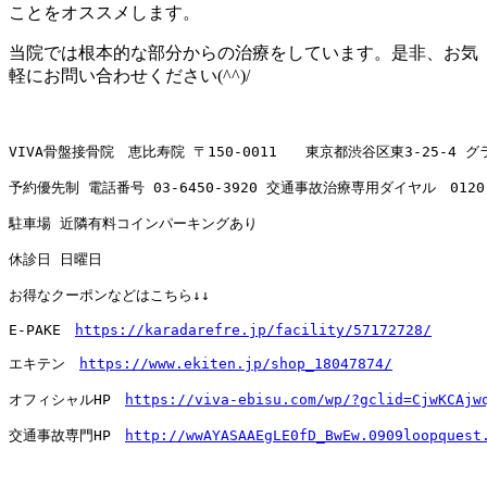
ことをオススメします。
当院では根本的な部分からの治療をしています。是非、お気
軽にお問い合わせください(^^)/
VIVA骨盤接骨院　恵比寿院 〒150-0011　　東京都渋谷区東3-25-4 
予約優先制 電話番号 
03-6450-3920
 交通事故治療専用ダイヤル　
0120
駐車場 近隣有料コインパーキングあり

休診日 日曜日

お得なクーポンなどはこちら↓↓

E-PAKE　
https://karadarefre.jp/facility/57172728/
エキテン　
https://www.ekiten.jp/shop_18047874/
オフィシャルHP　
https://viva-ebisu.com/wp/?gclid=CjwKCAjw
交通事故専門HP　
http://wwAYASAAEgLE0fD_BwEw.0909loopquest