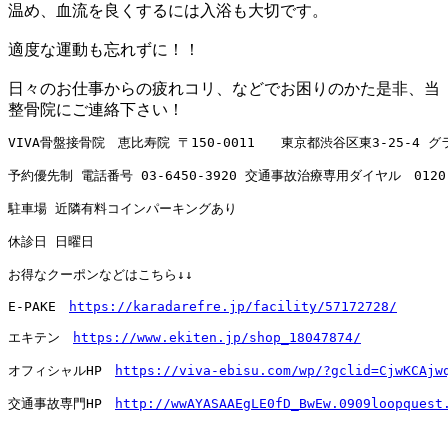
温め、血流を良くするには入浴も大切です。
適度な運動も忘れずに！！
日々のお仕事からの疲れコリ、などでお困りのかた是非、当
整骨院にご連絡下さい！
VIVA骨盤接骨院　恵比寿院 〒150-0011　　東京都渋谷区東3-25-4 
予約優先制 電話番号 
03-6450-3920
 交通事故治療専用ダイヤル　
0120
駐車場 近隣有料コインパーキングあり

休診日 日曜日

お得なクーポンなどはこちら↓↓

E-PAKE　
https://karadarefre.jp/facility/57172728/
エキテン　
https://www.ekiten.jp/shop_18047874/
オフィシャルHP　
https://viva-ebisu.com/wp/?gclid=CjwKCAjw
交通事故専門HP　
http://wwAYASAAEgLE0fD_BwEw.0909loopquest