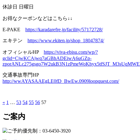
休診日 日曜日
お得なクーポンなどはこちら↓↓
E-PAKE
https://karadarefre.jp/facility/57172728/
エキテン
https://www.ekiten.jp/shop_18047874/
オフィシャルHP
https://viva-ebisu.com/wp/?
gclid=CjwKCAjwq7aGBhADEiwA6uGZp-
zporANLc275gsgo7W2ukB3N1zPmeWoKhyx5tfSJT_M3sUqM
交通事故専門HP
http://wwAYASAAEgLE0fD_BwEw.0909loopquest.com/
«
1
…
53
54
55
56
57
ご案内