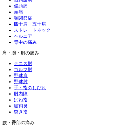
偏頭痛
頭痛
顎関節症
四十肩・五十肩
ストレートネック
ヘルニア
背中の痛み
肩・腕・肘の痛み
テニス肘
ゴルフ肘
野球肩
野球肘
手・指のしびれ
肘内障
ばね指
腱鞘炎
突き指
腰・臀部の痛み