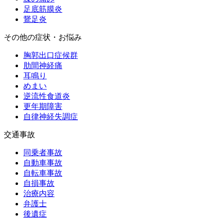
足底筋膜炎
鵞足炎
その他の症状・お悩み
胸郭出口症候群
肋間神経痛
耳鳴り
めまい
逆流性食道炎
更年期障害
自律神経失調症
交通事故
同乗者事故
自動車事故
自転車事故
自損事故
治療内容
弁護士
後遺症