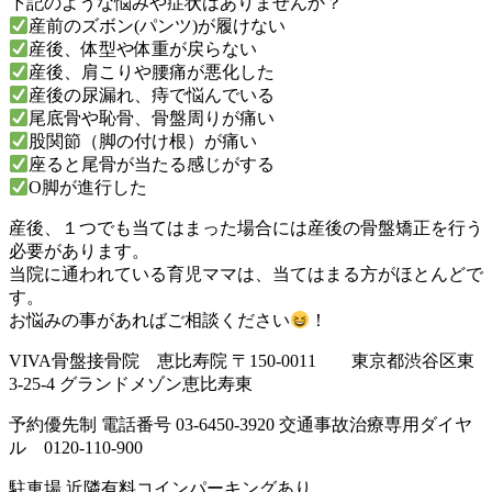
下記のような悩みや症状はありませんか？
産前のズボン(パンツ)が履けない
産後、体型や体重が戻らない
産後、肩こりや腰痛が悪化した
産後の尿漏れ、痔で悩んでいる
尾底骨や恥骨、骨盤周りが痛い
股関節（脚の付け根）が痛い
座ると尾骨が当たる感じがする
O脚が進行した
産後、１つでも当てはまった場合には産後の骨盤矯正を行う
必要があります。
当院に通われている育児ママは、当てはまる方がほとんどで
す。
お悩みの事があればご相談ください
！
VIVA骨盤接骨院 恵比寿院 〒150-0011 東京都渋谷区東
3-25-4 グランドメゾン恵比寿東
予約優先制 電話番号 03-6450-3920 交通事故治療専用ダイヤ
ル
0120-110-900
駐車場 近隣有料コインパーキングあり