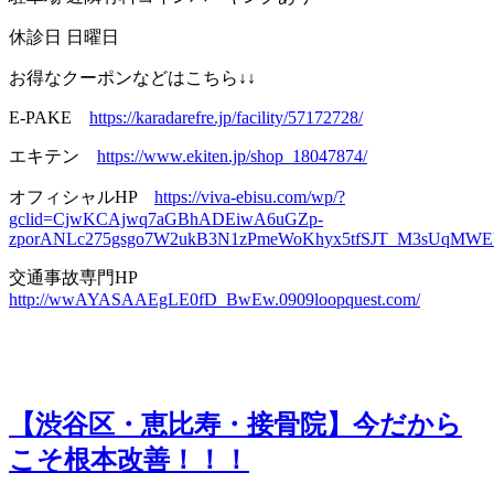
休診日 日曜日
お得なクーポンなどはこちら↓↓
E-PAKE
https://karadarefre.jp/facility/57172728/
エキテン
https://www.ekiten.jp/shop_18047874/
オフィシャルHP
https://viva-ebisu.com/wp/?
gclid=CjwKCAjwq7aGBhADEiwA6uGZp-
zporANLc275gsgo7W2ukB3N1zPmeWoKhyx5tfSJT_M3sUqM
交通事故専門HP
http://wwAYASAAEgLE0fD_BwEw.0909loopquest.com/
【渋谷区・恵比寿・接骨院】今だから
こそ根本改善！！！