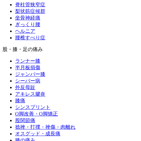
脊柱管狭窄症
梨状筋症候群
坐骨神経痛
ぎっくり腰
ヘルニア
腰椎すべり症
股・膝・足の痛み
ランナー膝
半月板損傷
ジャンパー膝
シーバー病
外反母趾
アキレス腱炎
膝痛
シンスプリント
O脚改善・O脚矯正
股関節痛
捻挫・打撲・挫傷・肉離れ
オスグッド・成長痛
膝の痛み