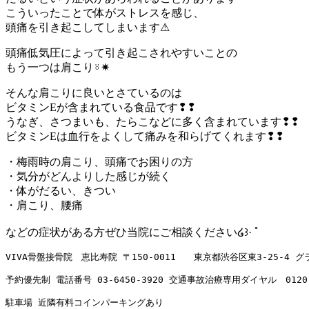
こういったことで体がストレスを感じ、
頭痛を引き起こしてしまいます⚠︎
頭痛低気圧によって引き起こされやすいことの
もう一つは肩こり⍤✷
そんな肩こりに良いとさているのは
ビタミンEが含まれている食品です❢❢
うなぎ、さつまいも、たらこなどに多く含まれています❢❢
ビタミンEは血行をよくして痛みを和らげてくれます❢❢
・梅雨時の肩こり、頭痛でお困りの方
・気分がどんよりした感じが続く
・体がだるい、きつい
・肩こり、腰痛
などの症状がある方ぜひ当院にご相談ください໒꒱· ﾟ
VIVA骨盤接骨院　恵比寿院 〒150-0011　　東京都渋谷区東3-25-4 
予約優先制 電話番号 
03-6450-3920
 交通事故治療専用ダイヤル　
0120
駐車場 近隣有料コインパーキングあり
