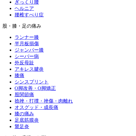
ぎっくり腰
ヘルニア
腰椎すべり症
股・膝・足の痛み
ランナー膝
半月板損傷
ジャンパー膝
シーバー病
外反母趾
アキレス腱炎
膝痛
シンスプリント
O脚改善・O脚矯正
股関節痛
捻挫・打撲・挫傷・肉離れ
オスグッド・成長痛
膝の痛み
足底筋膜炎
鵞足炎