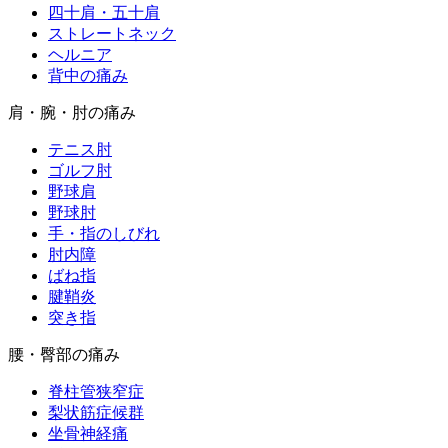
四十肩・五十肩
ストレートネック
ヘルニア
背中の痛み
肩・腕・肘の痛み
テニス肘
ゴルフ肘
野球肩
野球肘
手・指のしびれ
肘内障
ばね指
腱鞘炎
突き指
腰・臀部の痛み
脊柱管狭窄症
梨状筋症候群
坐骨神経痛