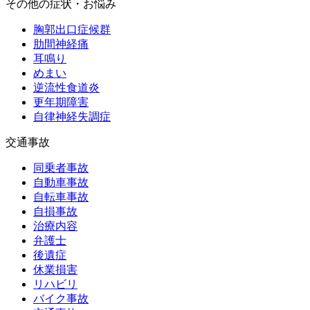
その他の症状・お悩み
胸郭出口症候群
肋間神経痛
耳鳴り
めまい
逆流性食道炎
更年期障害
自律神経失調症
交通事故
同乗者事故
自動車事故
自転車事故
自損事故
治療内容
弁護士
後遺症
休業損害
リハビリ
バイク事故